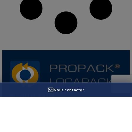
Nous contacter
Tél. : +33 1 43 75 47 66
1 Place d’Uranie
94340 Joinville-le-Pont
France
propack@propack.fr