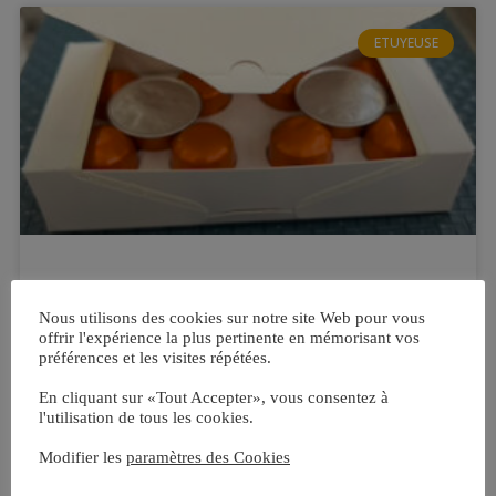
ETUYEUSE
A la Une: Etuyeuse pour
capsules de café Nespresso®*
Nous utilisons des cookies sur notre site Web pour vous
offrir l'expérience la plus pertinente en mémorisant vos
compatibles
préférences et les visites répétées.
En cliquant sur «Tout Accepter», vous consentez à
Nouvelle Etuyeuse pour le conditionnement de
l'utilisation de tous les cookies.
capsules de café Nespresso®* compatibles Cette
ligne étuyeuse Ciemme assure le conditionnement
Modifier les
paramètres des Cookies
automatique de capsules de café. * Cette