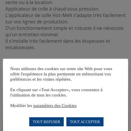
vente ou à la location
Applicateur de colle à chaud sous pression.
L’applicateur de colle Hot-Melt s’adapte très facilement
sur vos lignes de production.
D’un fonctionnement simple et robuste il ne nécessite
qu’un entretien minimal.
Il s’installe très facilement dans les étuyeuses et
encaisseuses.
Nous utilisons des cookies sur notre site Web pour vous
offrir l'expérience la plus pertinente en mémorisant vos
préférences et les visites répétées.
En cliquant sur «Tout Accepter», vous consentez à
l'utilisation de tous les cookies.
Modifier les
paramètres des Cookies
TOUT REFUSER
TOUT ACCEPTER