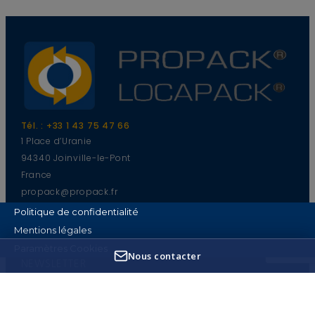
dans les
paramètres des Cookies
Tél. : +33 1 43 75 47 66
1 Place d’Uranie
94340 Joinville-le-Pont
France
propack@propack.fr
Politique de confidentialité
Mentions légales
Paramètres Cookies
Nous contacter
NEWSLETTER
Informations sur nos produits et sur les actualités de
notre industrie