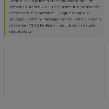
Fardeleuse sous film rétractable avec tunnel de
rétraction. Année 2011. Déroulement supérieur et
inférieur du film motorisé ; Longueur barre de
soudure : 750 mm ; Passage tunnel : 750 × 350 mmh
; Cadence : 10/12 fardeaux / minute selon nature
des produits.
Pour voir les vidéos vous devez accepter les Cookies Statistiques